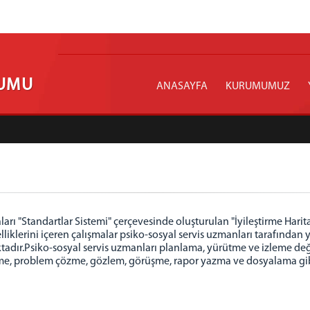
RUMU
ANASAYFA
KURUMUMUZ
arı "Standartlar Sistemi" çerçevesinde oluşturulan "İyileştirme Harit
özelliklerini içeren çalışmalar psiko-sosyal servis uzmanları tarafınd
tadır.Psiko-sosyal servis uzmanları planlama, yürütme ve izleme değ
me, problem çözme, gözlem, görüşme, rapor yazma ve dosyalama gibi t