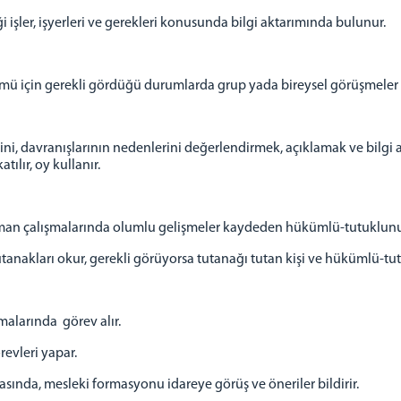
işler, işyerleri ve gerekleri konusunda bilgi aktarımında bulunur.
ümü için gerekli gördüğü durumlarda grup yada bireysel görüşmeler 
ni, davranışlarının nedenlerini değerlendirmek, açıklamak ve bilgi
tılır, oy kullanır.
tman çalışmalarında olumlu gelişmeler kaydeden hükümlü-tutuklunun 
utanakları okur, gerekli görüyorsa tutanağı tutan kişi ve hükümlü-tu
alarında görev alır.
örevleri yapar.
nda, mesleki formasyonu idareye görüş ve öneriler bildirir.