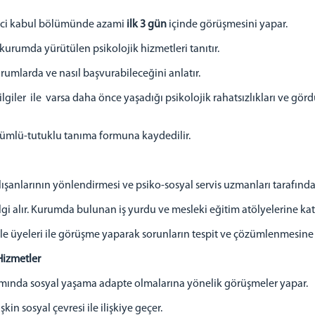
ici kabul bölümünde azami
ilk 3 gün
içinde görüşmesini yapar.
urumda yürütülen psikolojik hizmetleri tanıtır.
mlarda ve nasıl başvurabileceğini anlatır.
ler ile varsa daha önce yaşadığı psikolojik rahatsızlıkları ve görd
ümlü-tutuklu tanıma formuna kaydedilir.
anlarının yönlendirmesi ve psiko-sosyal servis uzmanları tarafından
alır. Kurumda bulunan iş yurdu ve mesleki eğitim atölyelerine kat
 üyeleri ile görüşme yaparak sorunların tespit ve çözümlenmesine 
 Hizmetler
samında sosyal yaşama adapte olmalarına yönelik görüşmeler yapar.
in sosyal çevresi ile ilişkiye geçer.