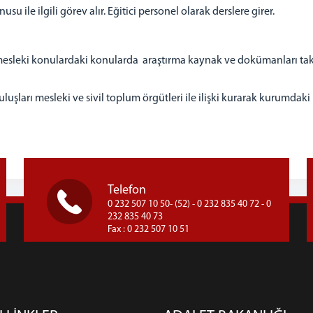
u ile ilgili görev alır. Eğitici personel olarak derslere girer.
esleki konulardaki konularda araştırma kaynak ve dokümanları takip 
ları mesleki ve sivil toplum örgütleri ile ilişki kurarak kurumdaki p
Telefon
0 232 507 10 50- (52) - 0 232 835 40 72 - 0
232 835 40 73
Fax : 0 232 507 10 51