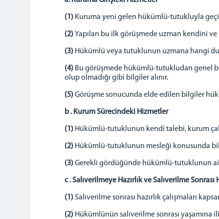
a. Kuruma Girişteki Hizmetler
(1)
Kuruma yeni gelen hükümlü-tutukluyla geç
(2)
Yapılan bu ilk görüşmede uzman kendini ve k
(3)
Hükümlü veya tutuklunun uzmana hangi duru
(4)
Bu görüşmede hükümlü-tutukludan genel bilgi
olup olmadığı gibi bilgiler alınır.
(5)
Görüşme sonucunda elde edilen bilgiler hük
b . Kurum Sürecindeki Hizmetler
(1)
Hükümlü-tutuklunun kendi talebi, kurum çalış
(2)
Hükümlü-tutuklunun mesleği konusunda bilgi 
(3)
Gerekli gördüğünde hükümlü-tutuklunun aile
c . Salıverilmeye Hazırlık ve Salıverilme Sonrası
(1)
Salıverilme sonrası hazırlık çalışmaları kap
(2)
Hükümlünün salıverilme sonrası yaşamına ilişk