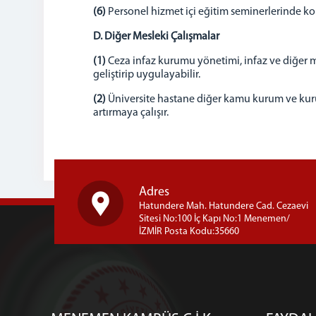
(6)
Personel hizmet içi eğitim seminerlerinde konus
D. Diğer Mesleki Çalışmalar
(1)
Ceza infaz kurumu yönetimi, infaz ve diğer m
geliştirip uygulayabilir.
(2)
Üniversite hastane diğer kamu kurum ve kuruluş
artırmaya çalışır.
Adres
Hatundere Mah. Hatundere Cad. Cezaevi
Sitesi No:100 İç Kapı No:1 Menemen/
İZMİR Posta Kodu:35660