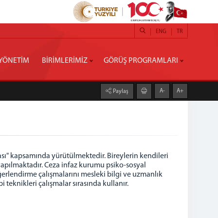
ENG
TR
YÖNETİM
BİRİMLERİMİZ
GÖRÜŞ PROGRAMLARI
A-
A+
Paylaş
ası" kapsamında yürütülmektedir. Bireylerin kendileri
an yapılmaktadır. Ceza infaz kurumu psiko-sosyal
erlendirme çalışmalarını mesleki bilgi ve uzmanlık
eknikleri çalışmalar sırasında kullanır.