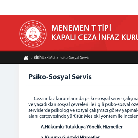
MENEMEN T TİPİ
KAPALI CEZA İNFAZ KU
BİRİMLERİMİZ > Psiko-Sosyal Servis
Psiko-Sosyal Servis
Ceza infaz kurumlarında psiko-sosyal servis çalışmal
ve yaşadıkları sosyal çevreleri ile ilgili psiko-sosyal 
servislerde psikolog ve sosyal çalışmacı görev yapmak
alanı çerçevesinde yürütür. Mesleki yöntem ile incele
A.Hükümlü-Tutukluya Yönelik Hizmetler