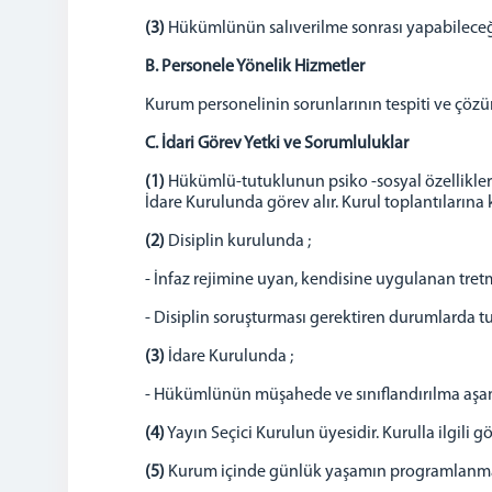
(3)
Hükümlünün salıverilme sonrası yapabileceği 
B. Personele Yönelik Hizmetler
Kurum personelinin sorunlarının tespiti ve çöz
C. İdari Görev Yetki ve Sorumluluklar
(1)
Hükümlü-tutuklunun psiko -sosyal özellikleri
İdare Kurulunda görev alır. Kurul toplantılarına ka
(2)
Disiplin kurulunda ;
- İnfaz rejimine uyan, kendisine uygulanan tre
- Disiplin soruşturması gerektiren durumlarda t
(3)
İdare Kurulunda ;
- Hükümlünün müşahede ve sınıflandırılma aşam
(4)
Yayın Seçici Kurulun üyesidir. Kurulla ilgili g
(5)
Kurum içinde günlük yaşamın programlanması