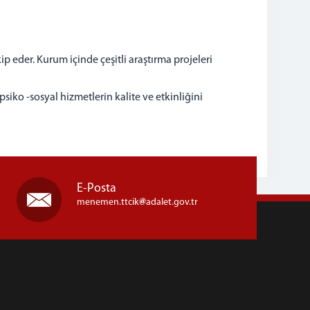
eder. Kurum içinde çeşitli araştırma projeleri
siko -sosyal hizmetlerin kalite ve etkinliğini
E-Posta
menemen.ttcik
adalet.gov.tr